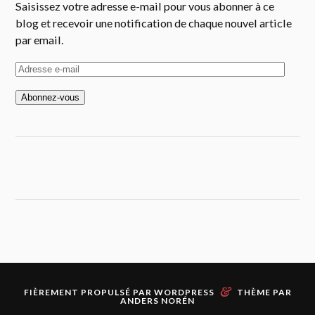
Saisissez votre adresse e-mail pour vous abonner à ce
blog et recevoir une notification de chaque nouvel article
par email.
A
d
r
e
s
s
e
e
-
m
a
i
l
&
FIÈREMENT PROPULSÉ PAR
WORDPRESS
THÈME PAR
ANDERS NORÉN