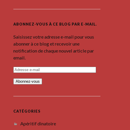
ABONNEZ-VOUS À CE BLOG PAR E-MAIL.
Saisissez votre adresse e-mail pour vous
abonner à ce blog et recevoir une
notification de chaque nouvel article par
email.
A
d
r
e
s
s
e
e
-
m
CATÉGORIES
a
i
Apéritif dinatoire
l