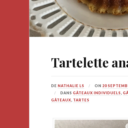
Tartelette a
DE
NATHALIE LS
ON
20 SEPTEMB
DANS
GÂTEAUX INDIVIDUELS
,
GÂ
GÂTEAUX
,
TARTES