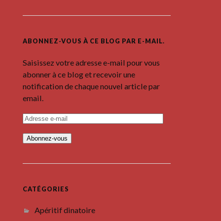
ABONNEZ-VOUS À CE BLOG PAR E-MAIL.
Saisissez votre adresse e-mail pour vous
abonner à ce blog et recevoir une
notification de chaque nouvel article par
email.
A
d
r
e
s
s
e
e
-
m
CATÉGORIES
a
i
Apéritif dinatoire
l