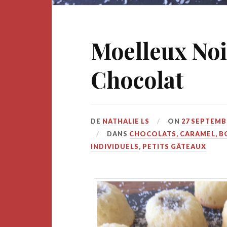
Moelleux Noi
Chocolat
DE
NATHALIE LS
ON
27 SEPTEMB
DANS
CHOCOLATS, CARAMEL, B
INDIVIDUELS
,
PETITS GÂTEAUX