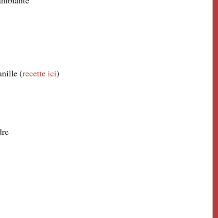
 ambiante
anille (
recette ici
)
dre