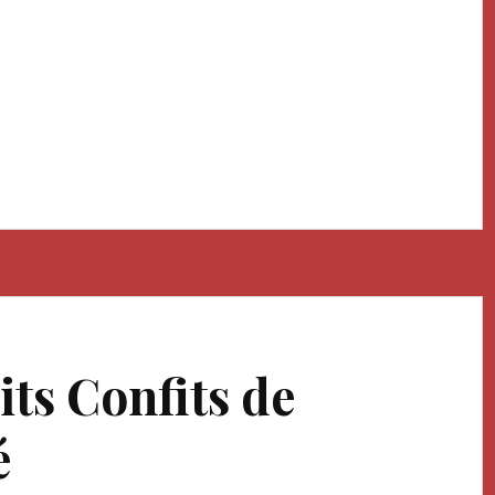
ts Confits de
é