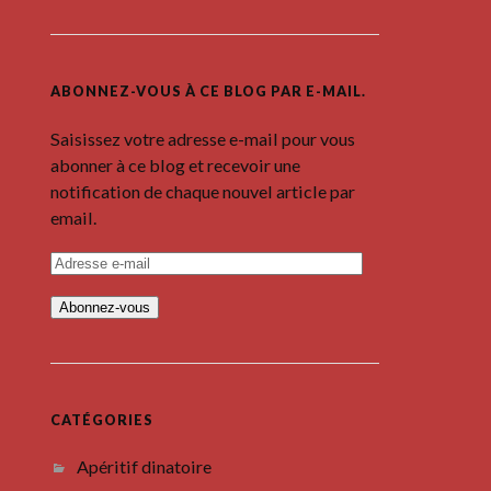
ABONNEZ-VOUS À CE BLOG PAR E-MAIL.
Saisissez votre adresse e-mail pour vous
abonner à ce blog et recevoir une
notification de chaque nouvel article par
email.
A
d
r
e
s
s
e
e
-
m
CATÉGORIES
a
i
Apéritif dinatoire
l