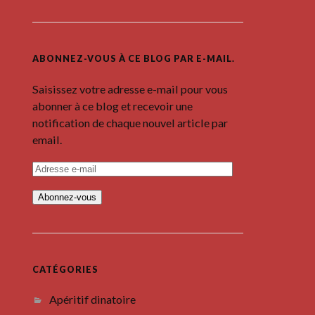
ABONNEZ-VOUS À CE BLOG PAR E-MAIL.
Saisissez votre adresse e-mail pour vous
abonner à ce blog et recevoir une
notification de chaque nouvel article par
email.
A
d
r
e
s
s
e
e
-
m
CATÉGORIES
a
i
Apéritif dinatoire
l