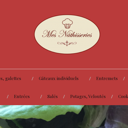
s, galettes
Gâteaux individuels
Entremets
Entrées
Salés
Potages, Veloutés
Cook