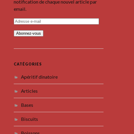
notification de chaque nouvel article par
email.
A
d
r
e
s
s
e
e
-
m
CATÉGORIES
a
i
Apéritif dinatoire
l
Articles
Bases
Biscuits
Boissons