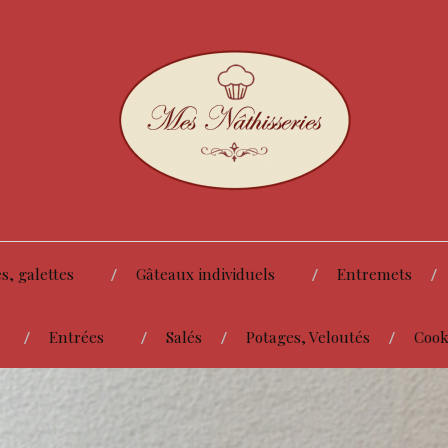
s, galettes
Gâteaux individuels
Entremets
Entrées
Salés
Potages, Veloutés
Cook