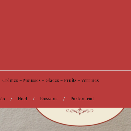
Crèmes – Mousses – Glaces – Fruits – Verrines
éo
Noël
Boissons
Partenariat