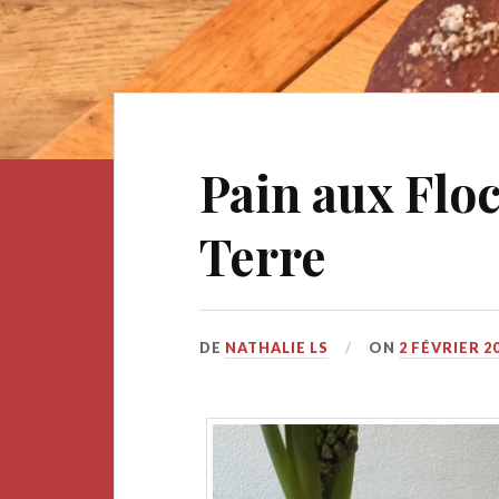
Pain aux Fl
Terre
DE
NATHALIE LS
ON
2 FÉVRIER 2